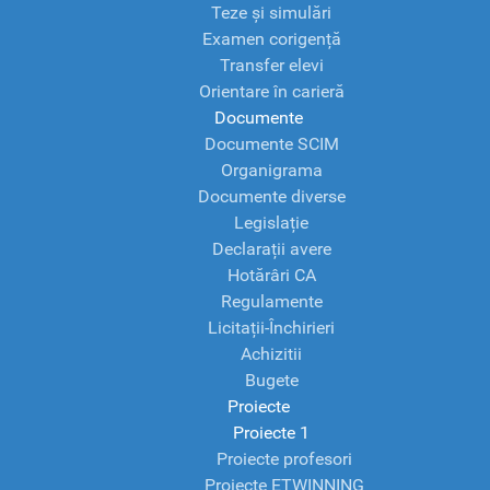
Teze și simulări
Examen corigență
Transfer elevi
Orientare în carieră
Documente
Documente SCIM
Organigrama
Documente diverse
Legislație
Declarații avere
Hotărâri CA
Regulamente
Licitații-Închirieri
Achizitii
Bugete
Proiecte
Proiecte 1
Proiecte profesori
Proiecte ETWINNING