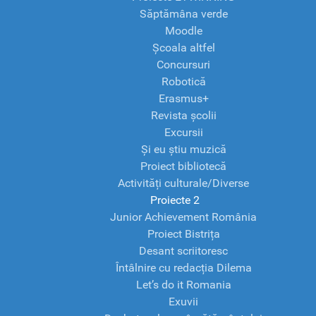
Săptămâna verde
Moodle
Școala altfel
Concursuri
Robotică
Erasmus+
Revista școlii
Excursii
Și eu știu muzică
Proiect bibliotecă
Activități culturale/Diverse
Proiecte 2
Junior Achievement România
Proiect Bistrița
Desant scriitoresc
Întâlnire cu redacția Dilema
Let’s do it Romania
Exuvii