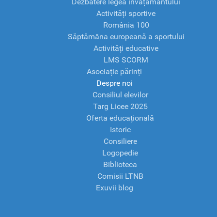
Dezbatere legea învățământului
Activități sportive
România 100
Săptămâna europeană a sportului
Activități educative
LMS SCORM
Asociație părinți
Despre noi
Consiliul elevilor
Targ Licee 2025
Oferta educațională
Istoric
Consiliere
Logopedie
Biblioteca
Comisii LTNB
Exuvii blog