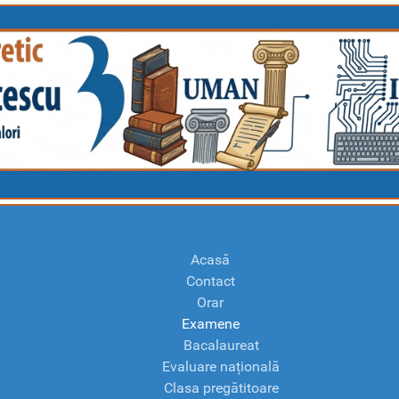
Acasă
Contact
Orar
Examene
Bacalaureat
Evaluare națională
Clasa pregătitoare