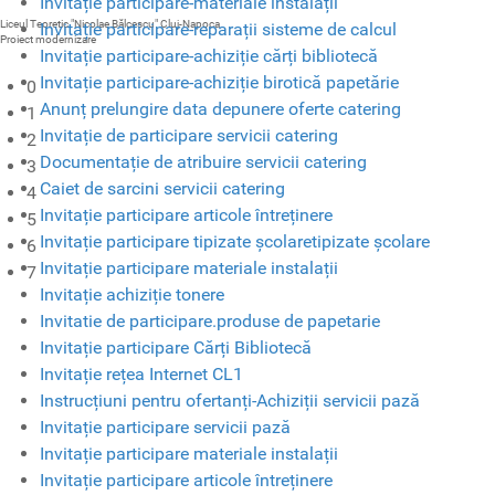
Invitație participare-materiale instalații
Liceul Teoretic "Nicolae Bălcescu" Cluj-Napoca
Invitație participare-reparații sisteme de calcul
Proiect modernizare
Invitație participare-achiziție cărți bibliotecă
Invitație participare-achiziție birotică papetărie
0
Anunț prelungire data depunere oferte catering
1
Invitație de participare servicii catering
2
Documentație de atribuire servicii catering
3
Caiet de sarcini servicii catering
4
Invitație participare articole întreținere
5
Invitație participare tipizate școlaretipizate școlare
6
Invitație participare materiale instalații
7
Invitație achiziție tonere
Invitatie de participare.produse de papetarie
Invitație participare Cărți Bibliotecă
Invitație rețea Internet CL1
Instrucțiuni pentru ofertanți-Achiziții servicii pază
Invitație participare servicii pază
Invitație participare materiale instalații
Invitație participare articole întreținere