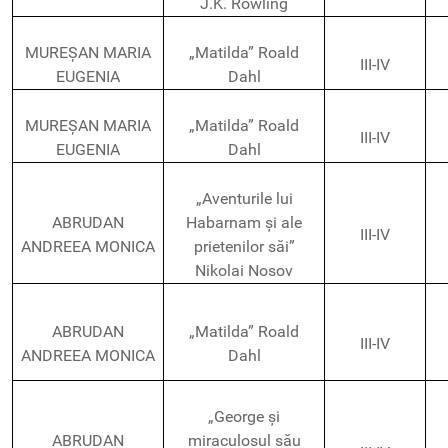
J.K. Rowling
MUREȘAN MARIA
„Matilda” Roald
III-IV
EUGENIA
Dahl
MUREȘAN MARIA
„Matilda” Roald
III-IV
EUGENIA
Dahl
„Aventurile lui
ABRUDAN
Habarnam și ale
III-IV
ANDREEA MONICA
prietenilor săi”
Nikolai Nosov
ABRUDAN
„Matilda” Roald
III-IV
ANDREEA MONICA
Dahl
„George și
ABRUDAN
miraculosul său