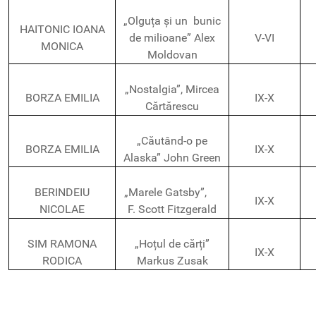
„Olguța și un bunic
HAITONIC IOANA
de milioane” Alex
V-VI
MONICA
Moldovan
„Nostalgia”, Mircea
BORZA EMILIA
IX-X
Cărtărescu
„Căutând-o pe
BORZA EMILIA
IX-X
Alaska” John Green
BERINDEIU
„Marele Gatsby”,
IX-X
NICOLAE
F. Scott Fitzgerald
SIM RAMONA
„Hoțul de cărți”
IX-X
RODICA
Markus Zusak