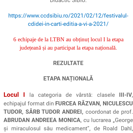
Didactic SIBIU.
https://www.ccdsibiu.ro/2021/02/12/festivalul-
cdidei-in-carti-editia-a-vi-a-2021/
6
echipaje
de la LTBN au
obținuț
locul
I la
etapa
județeană
și
au
participat
la
etapa
națională
.
REZULTATE
ETAPA NAȚIONALĂ
Locul
I
la
categoria
de
vârstă
:
clasele
III-IV
echipajul
format din
FURCEA RĂZVAN, NICULESCU
TUDOR, SÂRB TUDOR ANDREI,
coordonat
de prof
ABRUDAN ANDREEA MONICA
, cu
lucrarea
„George
și
miraculosul
său
medicament”, de Roald Dahl