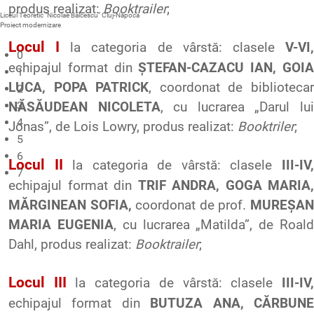
produs realizat:
Booktrailer
;
Liceul Teoretic "Nicolae Bălcescu" Cluj-Napoca
Proiect modernizare
Locul
I
la
categoria
de
vârstă
:
clasele
V-VI
0
echipajul
format din
ȘTEFAN-CAZACU IAN, GOI
1
LUCA, POPA PATRICK
, coordonat de biblioteca
2
3
NĂSĂUDEAN NICOLETA
, cu lucrarea „Darul lu
4
Jonas”, de
Lois
Lowry
, produs realizat:
Booktriler
;
5
6
Locul
II
la categoria de vârstă: clasele
III-IV
7
echipajul format din
TRIF ANDRA, GOGA MARIA,
MĂRGINEAN SOFIA,
coordonat de prof.
MUREȘA
MARIA EUGENIA
, cu lucrarea „Matilda”, de Roal
Dahl
, produs realizat:
Booktrailer
;
Locul
III
la categoria de vârstă: clasele
III-IV
echipajul format din
BUTUZA ANA, CĂRBUN