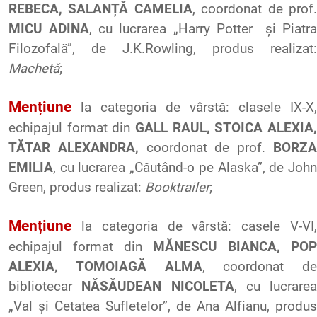
REBECA, SALANȚĂ CAMELIA
, coordonat de prof
MICU ADINA
, cu lucrarea „Harry
Potter
și
Piatra
Filozofală”, de
J.K.Rowling
, produs realizat:
Machetă
;
Mențiune
la
categoria
de
vârstă
:
clasele
IX-X,
echipajul
format din
GALL RAUL, STOICA ALEXIA,
TĂTAR ALEXANDRA,
coordonat
de prof.
BORZ
EMILIA
, cu
lucrarea
„
Căutând
-o pe Alaska”, de Joh
Green,
produs
realizat
:
Booktrailer
;
Mențiune
la
categoria
de
vârstă
:
casele
V-VI
echipajul
format din
MĂNESCU BIANCA, POP
ALEXIA, TOMOIAGĂ ALMA
,
coordonat
de
bibliotecar
NĂSĂUDEAN NICOLETA
, cu
lucrarea
„Val
și
Cetatea
Sufletelor
”, de Ana
Alfianu
,
produs