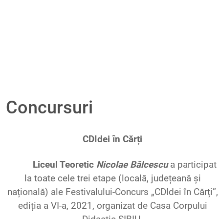
Concursuri
CDIdei
în
Cărți
Liceul
Teoretic
Nicolae
Bălcescu
a
participat
la
toate
cele
trei
etape
(
locală
,
județeană
și
națională
) ale
Festivalului
-Concurs „
CDIdei
în
Cărți
”,
ediția
a VI-a, 2021,
organizat
de Casa
Corpului