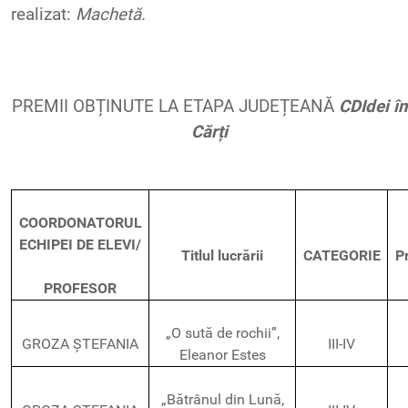
realizat
:
Machetă
.
PREMII OBȚINUTE LA ETAPA JUDEȚEANĂ
CDIdei
în
Cărți
COORDONATORUL
ECHIPEI DE ELEVI/
Titlul lucrării
CATEGORIE
P
PROFESOR
„O sută de rochii”,
GROZA ȘTEFANIA
III-IV
Eleanor Estes
„Bătrânul din Lună,