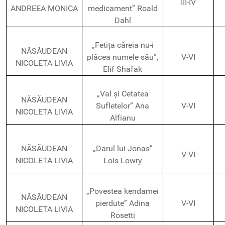
III-IV
ANDREEA MONICA
medicament” Roald
Dahl
„Fetița căreia nu-i
NĂSĂUDEAN
plăcea numele său”,
V-VI
NICOLETA LIVIA
Elif Shafak
„Val și Cetatea
NĂSĂUDEAN
Sufletelor” Ana
V-VI
NICOLETA LIVIA
Alfianu
NĂSĂUDEAN
„Darul lui Jonas”
V-VI
NICOLETA LIVIA
Lois Lowry
„Povestea kendamei
NĂSĂUDEAN
pierdute” Adina
V-VI
NICOLETA LIVIA
Rosetti