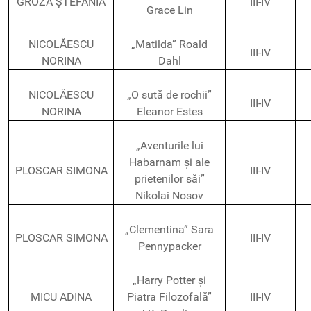
GROZA ȘTEFANIA
III-IV
Grace Lin
NICOLĂESCU
„Matilda” Roald
III-IV
NORINA
Dahl
NICOLĂESCU
„O sută de rochii”
III-IV
NORINA
Eleanor Estes
„Aventurile lui
Habarnam și ale
PLOSCAR SIMONA
III-IV
prietenilor săi”
Nikolai Nosov
„Clementina” Sara
PLOSCAR SIMONA
III-IV
Pennypacker
„Harry Potter și
MICU ADINA
Piatra Filozofală”
III-IV