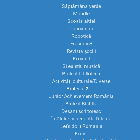
Săptămâna verde
Moodle
Școala altfel
Concursuri
Robotică
Erasmus+
Revista școlii
Excursii
Și eu știu muzică
Proiect bibliotecă
Activități culturale/Diverse
Proiecte 2
Junior Achievement România
Proiect Bistrița
Desant scriitoresc
Întâlnire cu redacția Dilema
Let’s do it Romania
Exuvii