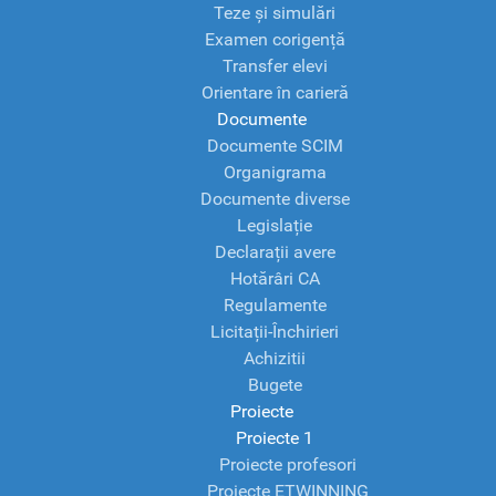
Teze și simulări
Examen corigență
Transfer elevi
Orientare în carieră
Documente
Documente SCIM
Organigrama
Documente diverse
Legislație
Declarații avere
Hotărâri CA
Regulamente
Licitații-Închirieri
Achizitii
Bugete
Proiecte
Proiecte 1
Proiecte profesori
Proiecte ETWINNING