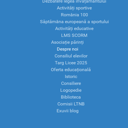
Dezbatere legea învățământului
Activități sportive
România 100
Săptămâna europeană a sportului
Activități educative
LMS SCORM
Asociație părinți
Despre noi
Consiliul elevilor
Targ Licee 2025
Oferta educațională
Istoric
Consiliere
Logopedie
Biblioteca
Comisii LTNB
Exuvii blog