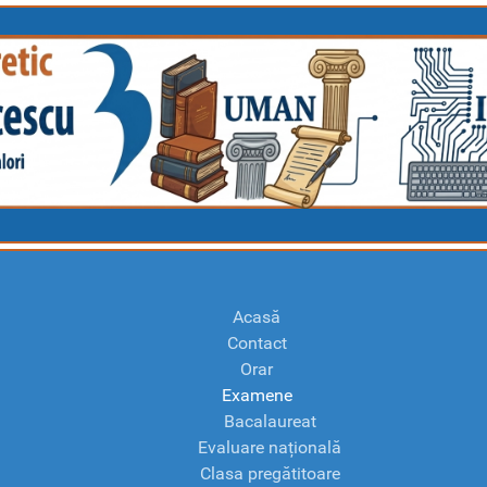
Acasă
Contact
Orar
Examene
Bacalaureat
Evaluare națională
Clasa pregătitoare