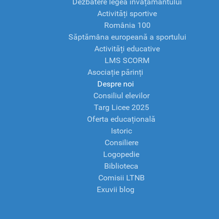
Dezbatere legea învățământului
Activități sportive
România 100
Săptămâna europeană a sportului
Activități educative
LMS SCORM
Asociație părinți
Despre noi
Consiliul elevilor
Targ Licee 2025
Oferta educațională
Istoric
Consiliere
Logopedie
Biblioteca
Comisii LTNB
Exuvii blog