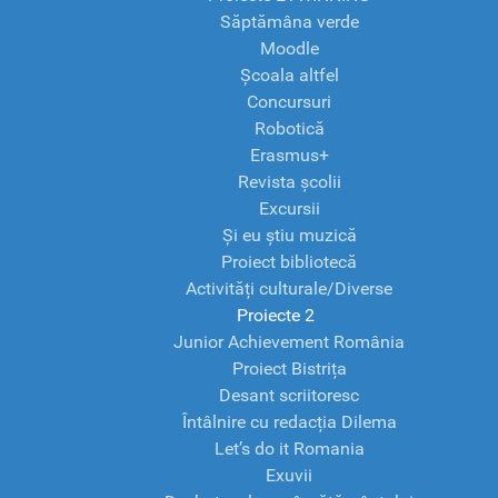
Săptămâna verde
Moodle
Școala altfel
Concursuri
Robotică
Erasmus+
Revista școlii
Excursii
Și eu știu muzică
Proiect bibliotecă
Activități culturale/Diverse
Proiecte 2
Junior Achievement România
Proiect Bistrița
Desant scriitoresc
Întâlnire cu redacția Dilema
Let’s do it Romania
Exuvii