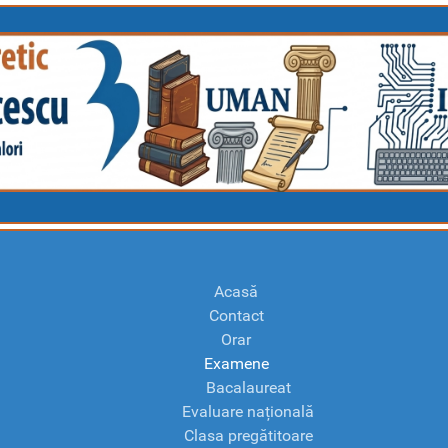
Acasă
Contact
Orar
Examene
Bacalaureat
Evaluare națională
Clasa pregătitoare