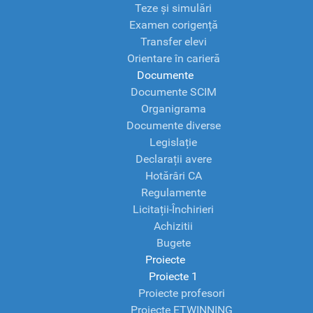
Teze și simulări
Examen corigență
Transfer elevi
Orientare în carieră
Documente
Documente SCIM
Organigrama
Documente diverse
Legislație
Declarații avere
Hotărâri CA
Regulamente
Licitații-Închirieri
Achizitii
Bugete
Proiecte
Proiecte 1
Proiecte profesori
Proiecte ETWINNING