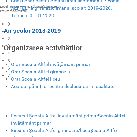
Chestionar pentru organizarea săptămânii "Școala
Liceul Teoretic "Nicolae Bălcescu" Cluj-Napoca
ALTFEL" la gimnaziu în anul școlar: 2019-2020.
Proiect modernizare
Termen: 31.01.2020
0
An școlar 2018-2019
1
2
3
Organizarea activităților
4
5
Orar Școala Altfel învățământ primar
6
Orar Școala Altfel gimnaziu
7
Orar Școala Altfel liceu
Acordul părinților pentru deplasarea în localitate
Excursii Școala Altfel invățământ primarȘcoala Altfel
invățământ primar
Excursii Școala Altfel gimnaziu/liceuȘcoala Altfel