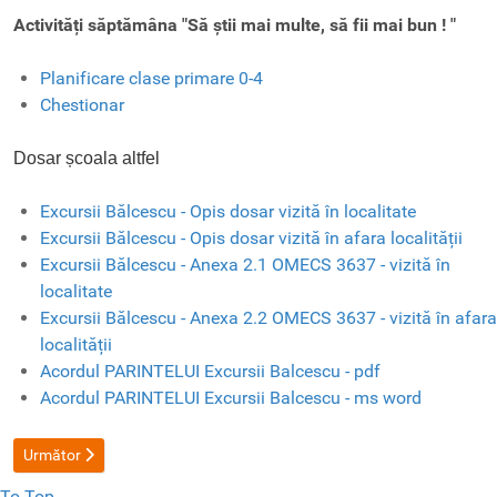
Activități săptămâna "Să știi mai multe, să fii mai bun ! "
Planificare clase primare 0-4
Chestionar
Dosar școala altfel
Excursii Bălcescu - Opis dosar vizită în localitate
Excursii Bălcescu - Opis dosar vizită în afara localității
Excursii Bălcescu - Anexa 2.1 OMECS 3637 - vizită în
localitate
Excursii Bălcescu - Anexa 2.2 OMECS 3637 - vizită în afara
localității
Acordul PARINTELUI Excursii Balcescu - pdf
Acordul PARINTELUI Excursii Balcescu - ms word
Articolul următor: Sport si Spiritualitate
Următor
To Top