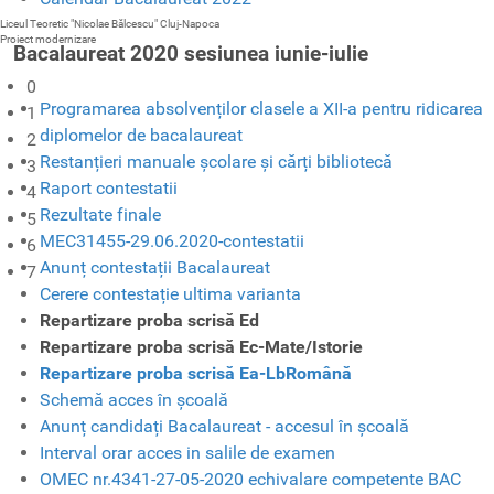
Liceul Teoretic "Nicolae Bălcescu" Cluj-Napoca
Proiect modernizare
Bacalaureat 2020 sesiunea iunie-iulie
0
Programarea absolvenților clasele a XII-a pentru ridicarea
1
diplomelor de bacalaureat
2
Restanțieri manuale școlare și cărți bibliotecă
3
Raport contestatii
4
Rezultate finale
5
MEC31455-29.06.2020-contestatii
6
Anunț contestații Bacalaureat
7
Cerere contestație ultima varianta
Repartizare proba scrisă Ed
Repartizare proba scrisă Ec-Mate/Istorie
Repartizare proba scrisă Ea-LbRomână
Schemă acces în școală
Anunț candidați Bacalaureat - accesul în școală
Interval orar acces in salile de examen
OMEC nr.4341-27-05-2020 echivalare competente BAC