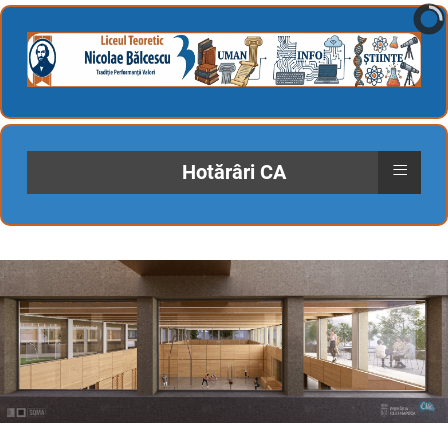
≡
Hotărâri CA