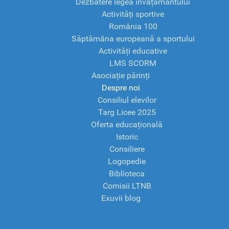
Dezbatere legea învățământului
Activități sportive
România 100
Săptămâna europeană a sportului
Activități educative
LMS SCORM
Asociație părinți
Despre noi
Consiliul elevilor
Targ Licee 2025
Oferta educațională
Istoric
Consiliere
Logopedie
Biblioteca
Comisii LTNB
Exuvii blog