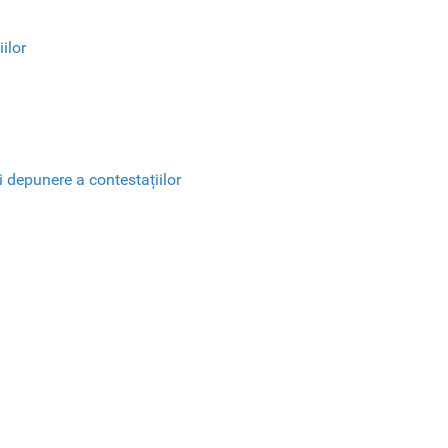
ilor
și depunere a contestațiilor