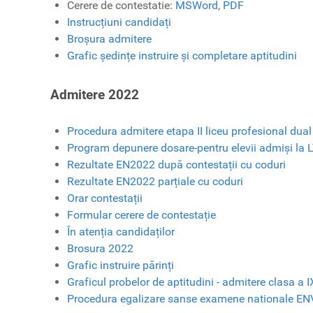
Cerere de contestatie:
MSWord
,
PDF
Instrucțiuni candidați
Broșura admitere
Grafic ședințe instruire și completare aptitudini
Admitere 2022
Procedura admitere etapa II liceu profesional dua
Program depunere dosare-pentru elevii admiși la
Rezultate EN2022 după contestații cu coduri
Rezultate EN2022 parțiale cu coduri
Orar contestații
Formular cerere de contestație
În atenția candidaților
Brosura 2022
Grafic instruire părinți
Graficul probelor de aptitudini - admitere clasa a I
Procedura egalizare sanse examene nationale ENV