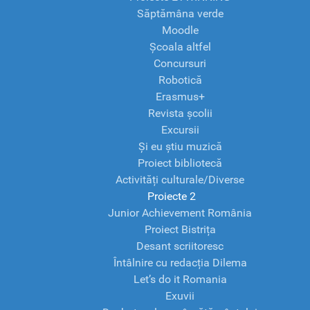
Săptămâna verde
Moodle
Școala altfel
Concursuri
Robotică
Erasmus+
Revista școlii
Excursii
Și eu știu muzică
Proiect bibliotecă
Activități culturale/Diverse
Proiecte 2
Junior Achievement România
Proiect Bistrița
Desant scriitoresc
Întâlnire cu redacția Dilema
Let’s do it Romania
Exuvii