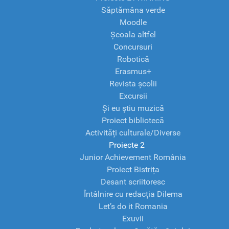
Săptămâna verde
Moodle
Școala altfel
Concursuri
Robotică
Erasmus+
Revista școlii
Excursii
Și eu știu muzică
Proiect bibliotecă
Activități culturale/Diverse
Proiecte 2
Junior Achievement România
Proiect Bistrița
Desant scriitoresc
Întâlnire cu redacția Dilema
Let’s do it Romania
Exuvii