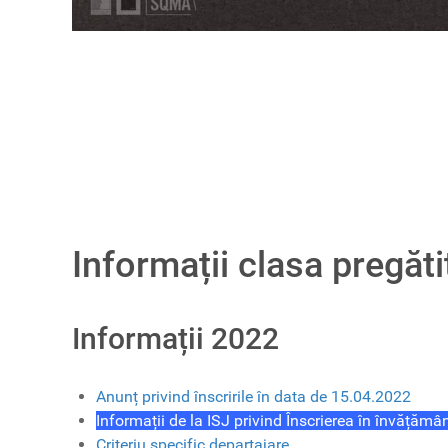
Informații clasa pregăt
Informații 2022
Anunț privind înscririle în data de 15.04.2022
Informații de la ISJ privind Înscrierea în învățămâ
Criteriu specific departajare