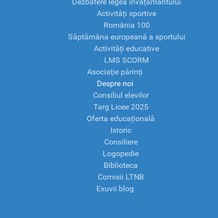
Dezbatere legea învățământului
Activități sportive
România 100
Săptămâna europeană a sportului
Activități educative
LMS SCORM
Asociație părinți
Despre noi
Consiliul elevilor
Targ Licee 2025
Oferta educațională
Istoric
Consiliere
Logopedie
Biblioteca
Comisii LTNB
Exuvii blog