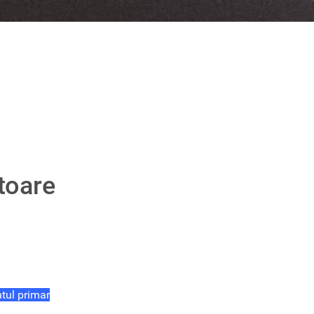
itoare
ntul primar