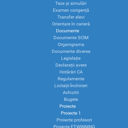
Teze și simulări
Examen corigență
Transfer elevi
Orientare în carieră
Documente
Documente SCIM
Organigrama
Documente diverse
Legislație
Declarații avere
Hotărâri CA
Regulamente
Licitații-Închirieri
Achizitii
Bugete
Proiecte
Proiecte 1
Proiecte profesori
Proiecte ETWINNING