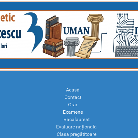
Acasă
Contact
Orar
Examene
Bacalaureat
Evaluare națională
Clasa pregătitoare