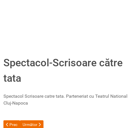
Spectacol-Scrisoare către
tata
Spectacol Scrisoare catre tata. Parteneriat cu Teatrul National
Cluj-Napoca
Articol precedent: Vernisaj expozitie
Articolul următor: Academia navală
Prec
Următor