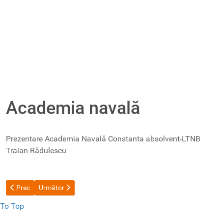
Academia navală
Prezentare Academia Navală Constanta absolvent-LTNB
Traian Rădulescu
Articol precedent: Spectacol-Scrisoare către tata
Articolul următor: Ziua școlii
Prec
Următor
To Top