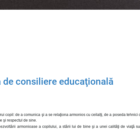
a de consiliere educaţională
i copil: de a comunica şi a se relaţiona armonios cu ceilalţi, de a poseda tehnici de
e şi respectul de sine.
l dezvoltării armonioase a copilului, a stării lui de bine şi a unei calităţi de viaţă