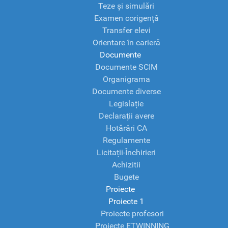
Teze și simulări
Examen corigență
Transfer elevi
Orientare în carieră
Documente
Documente SCIM
Organigrama
Documente diverse
Legislație
Declarații avere
Hotărâri CA
Regulamente
Licitații-Închirieri
Achizitii
Bugete
Proiecte
Proiecte 1
Proiecte profesori
Proiecte ETWINNING