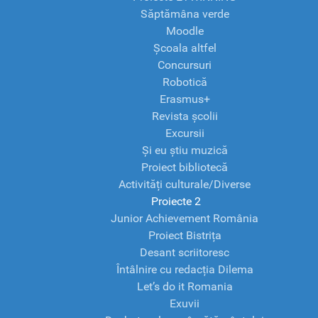
Săptămâna verde
Moodle
Școala altfel
Concursuri
Robotică
Erasmus+
Revista școlii
Excursii
Și eu știu muzică
Proiect bibliotecă
Activități culturale/Diverse
Proiecte 2
Junior Achievement România
Proiect Bistrița
Desant scriitoresc
Întâlnire cu redacția Dilema
Let’s do it Romania
Exuvii