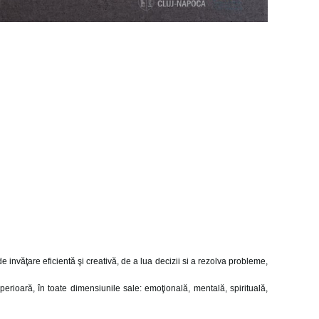
 invăţare eficientă şi creativă, de a lua decizii si a rezolva probleme,
 superioară, în toate dimensiunile sale: emoţională, mentală, spirituală,