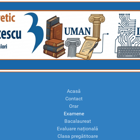
Acasă
Contact
Orar
Examene
Bacalaureat
Evaluare națională
Clasa pregătitoare