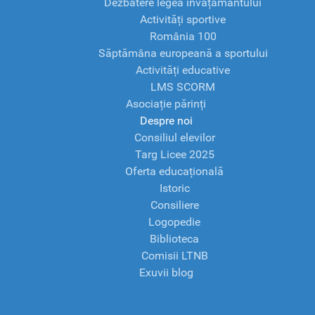
Dezbatere legea învățământului
Activități sportive
România 100
Săptămâna europeană a sportului
Activități educative
LMS SCORM
Asociație părinți
Despre noi
Consiliul elevilor
Targ Licee 2025
Oferta educațională
Istoric
Consiliere
Logopedie
Biblioteca
Comisii LTNB
Exuvii blog