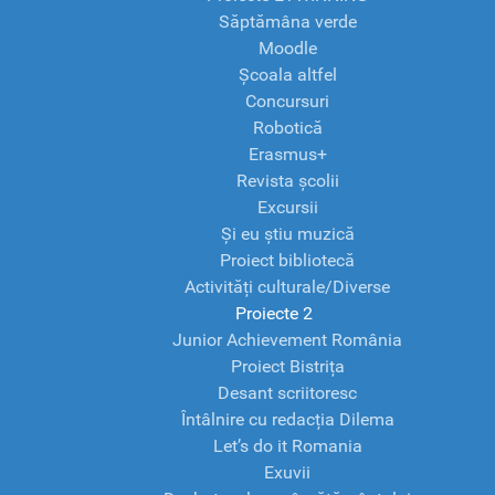
Săptămâna verde
Moodle
Școala altfel
Concursuri
Robotică
Erasmus+
Revista școlii
Excursii
Și eu știu muzică
Proiect bibliotecă
Activități culturale/Diverse
Proiecte 2
Junior Achievement România
Proiect Bistrița
Desant scriitoresc
Întâlnire cu redacția Dilema
Let’s do it Romania
Exuvii