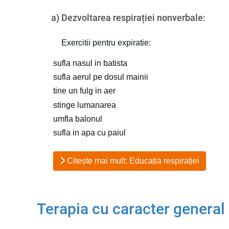
a) Dezvoltarea respirației nonverbale:
Exercitii pentru expiratie:
sufla nasul in batista
sufla aerul pe dosul mainii
tine un fulg in aer
stinge lumanarea
umfla balonul
sufla in apa cu paiul
Citește mai mult: Educația respirației
Terapia cu caracter general