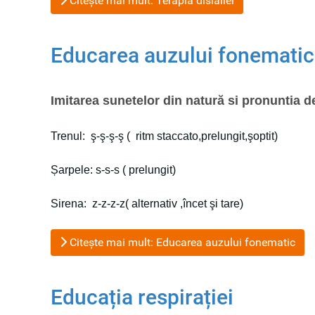
Citește mai mult: Terapia dislaliei
Educarea auzului fonematic
Imitarea sunetelor din natură si pronuntia
Trenul: ş-ş-ş-ş ( ritm staccato,prelungit,şoptit)
Șarpele: s-s-s ( prelungit)
Sirena: z-z-z-z( alternativ ,încet şi tare)
Citește mai mult: Educarea auzului fonematic
Educația respirației