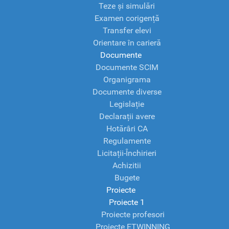
Teze și simulări
Examen corigență
Transfer elevi
Orientare în carieră
Documente
Documente SCIM
Organigrama
Documente diverse
Legislație
Declarații avere
Hotărâri CA
Regulamente
Licitații-Închirieri
Achizitii
Bugete
Proiecte
Proiecte 1
Proiecte profesori
Proiecte ETWINNING