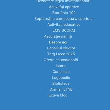
Dezbatere legea învățământului
Activități sportive
România 100
Săptămâna europeană a sportului
Activități educative
LMS SCORM
Asociație părinți
Despre noi
Consiliul elevilor
Targ Licee 2025
Oferta educațională
Istoric
Consiliere
Logopedie
Biblioteca
Comisii LTNB
Exuvii blog