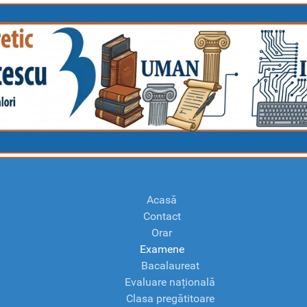
Acasă
Contact
Orar
Examene
Bacalaureat
Evaluare națională
Clasa pregătitoare