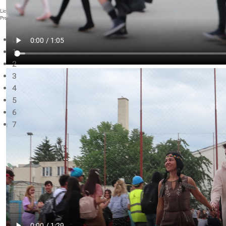
Liceul Teoretic "Nicolae Bălcescu" Cluj-Napoca
Proiect modernizare
0
1
2
3
4
5
6
7