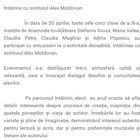
Întâlnire cu scriitorul Alex Moldovan
În data de 20 aprilie, toate cele cinci clase de a III-a,
însoțite de doamnele învățătoare Ștefania Groza, Maria Valea,
Claudia Petre, Claudia Maghiar și Adina Popescu, au
participat cu entuziasm la o activitate deosebită: întâlnirea cu
scriitorul Alex Moldovan.
Evenimentul s-a desfășurat într-o atmosferă caldă și
relaxantă, care a încurajat dialogul deschis și curiozitatea
elevilor.
Pe parcursul întâlnirii, elevii au avut ocazia să afle
detalii interesante despre procesul de creație, inspirația din
spatele poveștilor și viața de scriitor. Întrebările lor au fost
variate și pline de imaginație, demonstrând interesul autentic
pentru lectură și scris, dar și pentru preferințele muzicale și
literare ale autorului.