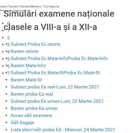
Liceul Teoretic "Nicolae Bălcescu" Cluj-Napoca
Simulări examene naționale
Proiect modernizare
0
clasele a VIII-a și a XII-a
1
2
Subiect Proba Ec istorie
3
Barem istorie
4
Subiect Proba Ec Mate-InfoProba Ec Mate-Info
5
Barem Mate-Info
6
Subiect Proba Ec Mate-StProba Ec Mate-St
7
Barem Mate-St
Subiect proba Ea real-Luni, 22 Martie 2021
Barem proba Ea real
Subiect proba Ea uman-Luni, 22 Martie 2021
Barem proba Ea uman
Acces săli examene
Săli bagaje
Lista elevi/săli proba Ed - Miercuri, 24 Martie 2021