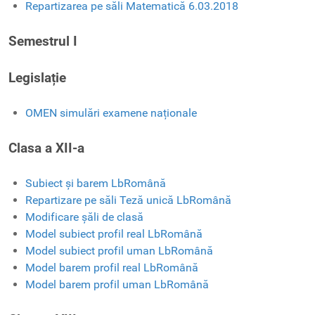
Repartizarea pe săli Matematică 6.03.2018
Semestrul I
Legislație
OMEN simulări examene naționale
Clasa a XII-a
Subiect și barem LbRomână
Repartizare pe săli Teză unică LbRomână
Modificare șăli de clasă
Model subiect profil real LbRomână
Model subiect profil uman LbRomână
Model barem profil real LbRomână
Model barem profil uman LbRomână