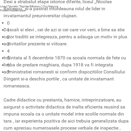
Desi a strabatut etape istorice diferite, liceul ,,Nicolae
Liceul Teoretic "Nicolae Bălcescu" Cluj-Napoca
Balcescu" si-a pastrat intotdeauna rolul de lider in
Proiect modernizare
invatamantul preuniversitar clujean.
0
Dascali si elevi , cei de azi si cei care vor veni, e bine sa stie
1
caror traditii se integreaza, pentru a adauga un motiv in plus
2
activitatilor prezente si viitoare.
3
4
Infiintata al 5 decembrie 1870 ca scoala normala de fete cu
5
limba de predare maghiara, dupa 1918 va fi integrata
6
administratiei romanesti si conform dispozitiilor Consiliului
7
Dirigent si-a deschis portile , ca unitate de invatamant
romaneasca.
Cadre didactice cu prestanta, harnice, intreprinzatoare, au
asigurat o activitate didactica de inalta eficienta reusind sa
impuna scoala ca o unitate model intre scolile normale din
tara , iar experienta pozitiva de aici trebuia generalizata dupa
cum apreciau numeroasele procese verbale de inspectie ,