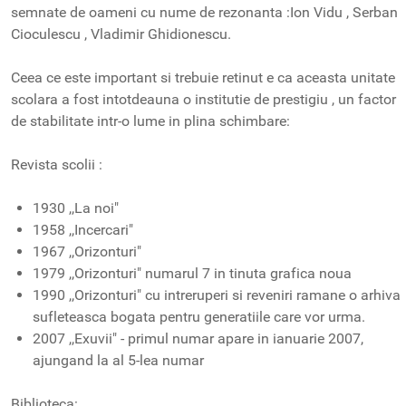
semnate de oameni cu nume de rezonanta :Ion Vidu , Serban
Cioculescu , Vladimir Ghidionescu.
Ceea ce este important si trebuie retinut e ca aceasta unitate
scolara a fost intotdeauna o institutie de prestigiu , un factor
de stabilitate intr-o lume in plina schimbare:
Revista scolii :
1930 ,,La noi"
1958 ,,Incercari"
1967 ,,Orizonturi"
1979 ,,Orizonturi" numarul 7 in tinuta grafica noua
1990 ,,Orizonturi" cu intreruperi si reveniri ramane o arhiva
sufleteasca bogata pentru generatiile care vor urma.
2007 ,,Exuvii" - primul numar apare in ianuarie 2007,
ajungand la al 5-lea numar
Biblioteca: