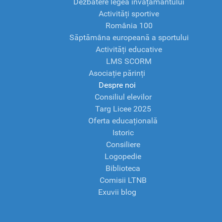
Dezbatere legea învățământului
Activități sportive
România 100
Săptămâna europeană a sportului
Activități educative
LMS SCORM
Asociație părinți
Despre noi
Consiliul elevilor
Targ Licee 2025
Oferta educațională
Istoric
Consiliere
Logopedie
Biblioteca
Comisii LTNB
Exuvii blog