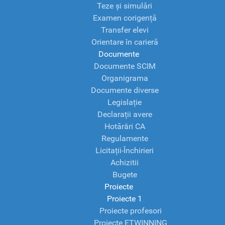
Teze și simulări
Examen corigență
Transfer elevi
Orientare în carieră
Documente
Documente SCIM
Organigrama
Documente diverse
Legislație
Declarații avere
Hotărâri CA
Regulamente
Licitații-Închirieri
Achizitii
Bugete
Proiecte
Proiecte 1
Proiecte profesori
Proiecte ETWINNING