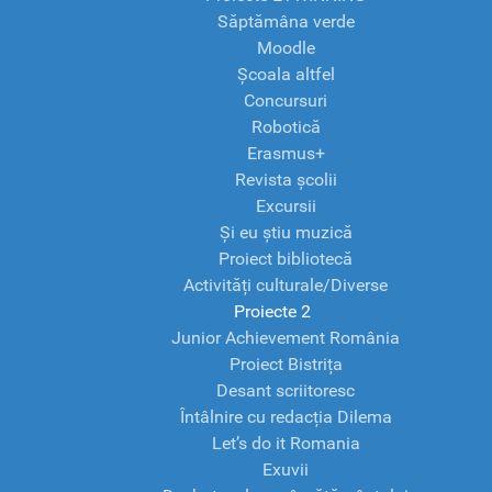
Săptămâna verde
Moodle
Școala altfel
Concursuri
Robotică
Erasmus+
Revista școlii
Excursii
Și eu știu muzică
Proiect bibliotecă
Activități culturale/Diverse
Proiecte 2
Junior Achievement România
Proiect Bistrița
Desant scriitoresc
Întâlnire cu redacția Dilema
Let’s do it Romania
Exuvii