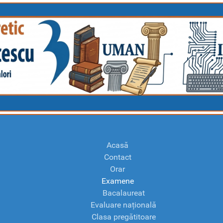
Acasă
Contact
Orar
Examene
Bacalaureat
Evaluare națională
Clasa pregătitoare