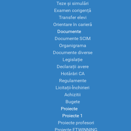
Teze și simulări
Examen corigență
Transfer elevi
Orientare în carieră
Documente
Documente SCIM
Organigrama
Documente diverse
Legislație
Declarații avere
Hotărâri CA
Regulamente
Licitații-Închirieri
Achizitii
Bugete
Proiecte
Proiecte 1
Proiecte profesori
Proiecte ETWINNING