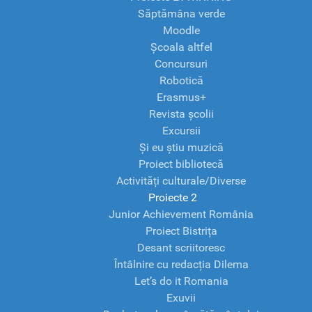
Săptămâna verde
Moodle
Școala altfel
Concursuri
Robotică
Erasmus+
Revista școlii
Excursii
Și eu știu muzică
Proiect bibliotecă
Activități culturale/Diverse
Proiecte 2
Junior Achievement România
Proiect Bistrița
Desant scriitoresc
Întâlnire cu redacția Dilema
Let’s do it Romania
Exuvii