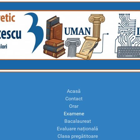
Acasă
Contact
Orar
Examene
Bacalaureat
Evaluare națională
Clasa pregătitoare