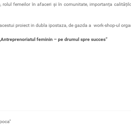
 rolul femeilor în afaceri și în comunitate, importanța calitățilo
l acestui proiect in dubla ipostaza, de gazda a work-shop-ul organ
 „Antreprenoriatul feminin – pe drumul spre succes”
apoca"