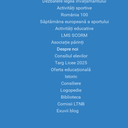
Dezbatere legea învățământului
Activități sportive
România 100
Săptămâna europeană a sportului
Activități educative
LMS SCORM
Asociație părinți
Despre noi
Consiliul elevilor
Targ Licee 2025
Oferta educațională
Istoric
Consiliere
Logopedie
Biblioteca
Comisii LTNB
Exuvii blog