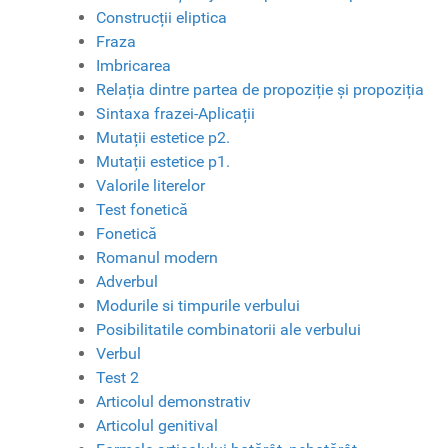
Construcții eliptica
Fraza
Imbricarea
Relația dintre partea de propoziție și propoziția
Sintaxa frazei-Aplicații
Mutații estetice p2.
Mutații estetice p1.
Valorile literelor
Test fonetică
Fonetică
Romanul modern
Adverbul
Modurile si timpurile verbului
Posibilitatile combinatorii ale verbului
Verbul
Test 2
Articolul demonstrativ
Articolul genitival