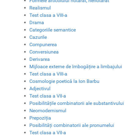
Formele articolului hotărât, nehotărât
Realismul
Test clasa a VIII-a
Drama
Categoriile semantice
Cazurile
Compunerea
Conversiunea
Derivarea
Mijloace externe de îmbogățire a limbajului
Test clasa a VIII-a
Cosmologie poetică la Ion Barbu
Adjectivul
Test clasa a VII-a
Posibilitățile combinatorii ale substantivului
Neomodernismul
Prepoziția
Posibilități combinatorii ale pronumelui
Test clasa a VII-a