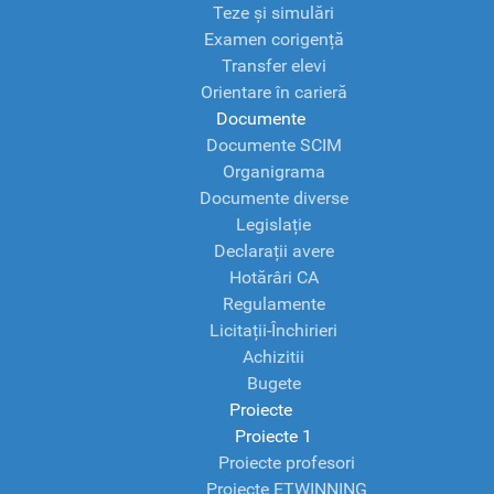
Teze și simulări
Examen corigență
Transfer elevi
Orientare în carieră
Documente
Documente SCIM
Organigrama
Documente diverse
Legislație
Declarații avere
Hotărâri CA
Regulamente
Licitații-Închirieri
Achizitii
Bugete
Proiecte
Proiecte 1
Proiecte profesori
Proiecte ETWINNING