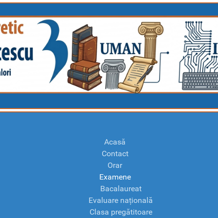
Acasă
Contact
Orar
Examene
Bacalaureat
Evaluare națională
Clasa pregătitoare