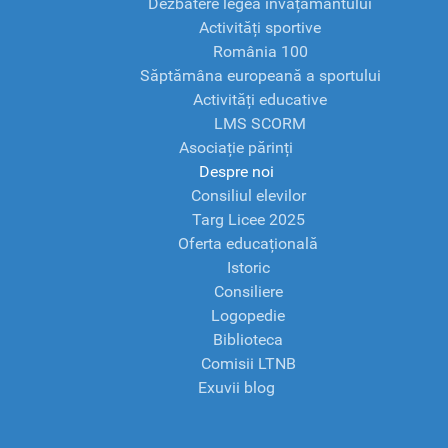
Dezbatere legea învățământului
Activități sportive
România 100
Săptămâna europeană a sportului
Activități educative
LMS SCORM
Asociație părinți
Despre noi
Consiliul elevilor
Targ Licee 2025
Oferta educațională
Istoric
Consiliere
Logopedie
Biblioteca
Comisii LTNB
Exuvii blog