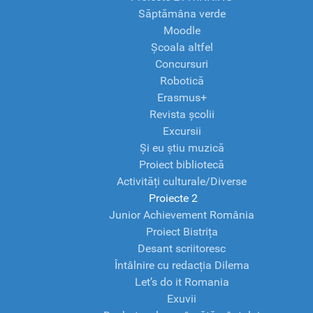
Săptămâna verde
Moodle
Școala altfel
Concursuri
Robotică
Erasmus+
Revista școlii
Excursii
Și eu știu muzică
Proiect bibliotecă
Activități culturale/Diverse
Proiecte 2
Junior Achievement România
Proiect Bistrița
Desant scriitoresc
Întâlnire cu redacția Dilema
Let’s do it Romania
Exuvii