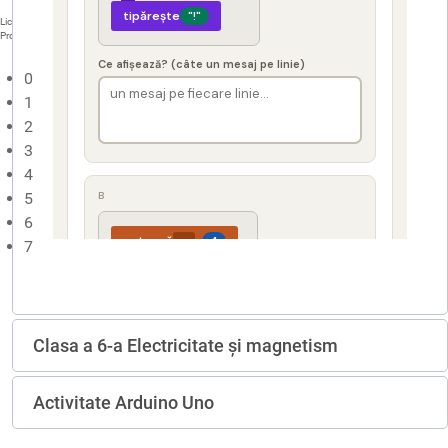
Liceul Teoretic "Nicolae Bălcescu" Cluj-Napoca
Proiect modernizare
0
1
2
3
4
5
6
7
Clasa a 6-a Electricitate și magnetism
Activitate Arduino Uno