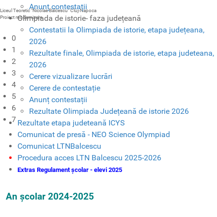
Anunț contestații
Liceul Teoretic "Nicolae Bălcescu" Cluj-Napoca
Olimpiada de istorie- faza județeană
Proiect modernizare
Contestatii la Olimpiada de istorie, etapa județeana,
0
2026
1
Rezultate finale, Olimpiada de istorie, etapa judeteana,
2
2026
3
Cerere vizualizare lucrări
4
Cerere de contestație
5
Anunț contestații
6
Rezultate Olimpiada Județeană de istorie 2026
7
Rezultate etapa judeteană ICYS
Comunicat de presă - NEO Science Olympiad
Comunicat LTNBalcescu
Procedura acces LTN Balcescu 2025-2026
Extras Regulament școlar - elevi 2025
An școlar 2024-2025