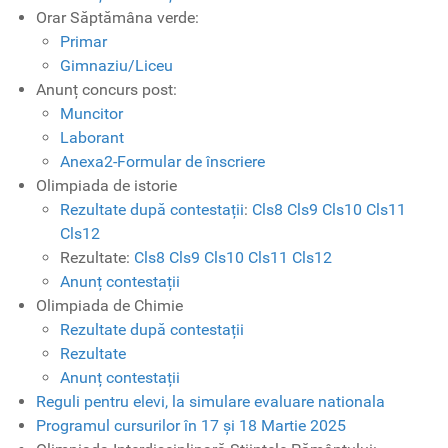
Orar Săptămâna verde:
Primar
Gimnaziu/Liceu
Anunț concurs post:
Muncitor
Laborant
Anexa2-Formular de înscriere
Olimpiada de istorie
Rezultate după contestații
:
Cls8
Cls9
Cls10
Cls11
Cls12
Rezultate:
Cls8
Cls9
Cls10
Cls11
Cls12
Anunț contestații
Olimpiada de Chimie
Rezultate după contestații
Rezultate
Anunț contestații
Reguli pentru elevi, la simulare evaluare nationala
Programul cursurilor în 17 și 18 Martie 2025