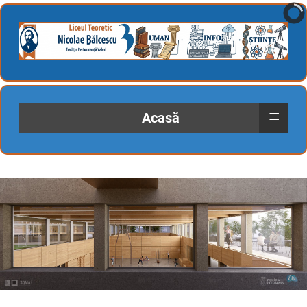
≡
Acasă