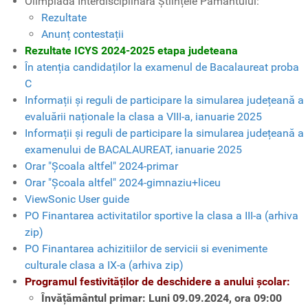
Olimpiada Interdisciplinară Științele Pământului:
Rezultate
Anunț contestații
Rezultate ICYS 2024-2025 etapa judeteana
În atenția candidaților la examenul de Bacalaureat proba
C
Informații și reguli de participare la simularea județeană a
evaluării naționale la clasa a VIII-a, ianuarie 2025
Informații și reguli de participare la simularea județeană a
examenului de BACALAUREAT, ianuarie 2025
Orar "Școala altfel" 2024-primar
Orar "Școala altfel" 2024-gimnaziu+liceu
ViewSonic User guide
PO Finantarea activitatilor sportive la clasa a III-a (arhiva
zip)
PO Finantarea achizitiilor de servicii si evenimente
culturale clasa a IX-a (arhiva zip)
Programul festivităților de deschidere a anului școlar:
Învățământul primar:
Luni 09.09.2024, ora 09:00