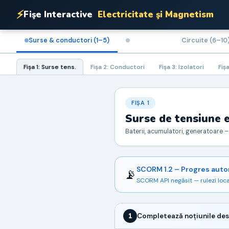
⚡
Fişe Interactive
Electricitate şi Magnetism
Surse & conductori (1–5)
Circuite (6–10
Fişa 1: Surse tens.
Fişa 2: Conductori
Fişa 3: Izolatori
Fiş
FIŞA 1
Surse de tensiune e
Baterii, acumulatori, generatoare 
SCORM 1.2 – Progres aut
📡
SCORM API negăsit — rulezi loca
1
Completează noțiunile des