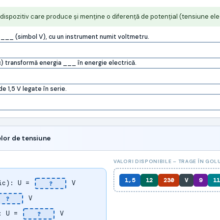
dispozitiv care produce și menține o diferență de potențial (tensiune elec
 ___ (simbol V), cu un instrument numit voltmetru.
) transformă energia ___ în energie electrică.
 1,5 V legate în serie.
lor de tensiune
VALORI DISPONIBILE – TRAGE ÎN GOL
1,5
12
230
V
9
11
nic): U =
V
?
V
?
): U =
V
?