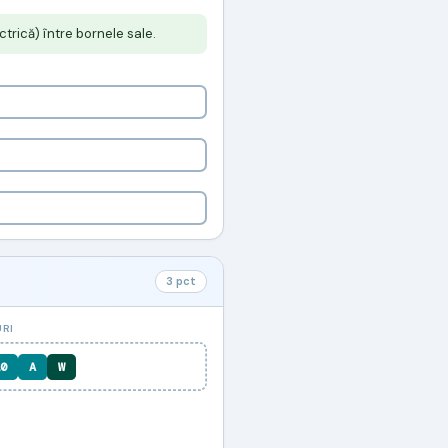
trică) între bornele sale.
3 pct
URI
0
A
W