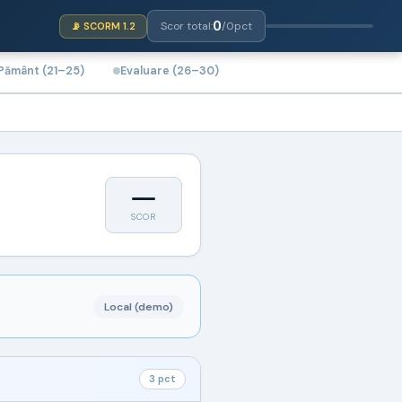
0
Scor total:
/
0
pct
📡 SCORM 1.2
 Pământ (21–25)
Evaluare (26–30)
—
SCOR
Local (demo)
3 pct