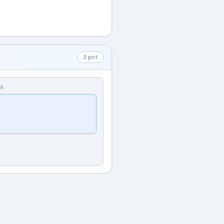
3 pct
NE