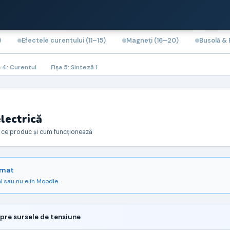
)
Efectele curentului (11–15)
Magneți (16–20)
Busolă &
a 4: Curentul
Fişa 5: Sinteză 1
lectrică
– ce produc și cum funcționează
omat
l sau nu e în Moodle.
pre sursele de tensiune