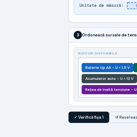
Unitate de măsură:
3
Ordonează sursele de tensi
BLOCURI DISPONIBILE
Baterie tip AA – U = 1,5 V
Acumulator auto – U = 12 V
Rețea de înaltă tensiune – U
✓ Verifică fişa 1
↺ Resetea