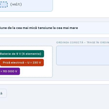
(volt)
?
une de la cea mai mică tensiune la cea mai mare
ORDINEA CORECTĂ – TRAGE ÎN ORDI
Baterie de 9 V (6 elemente)
Priză electrică – U = 230 V
 = 110 000 V
ză