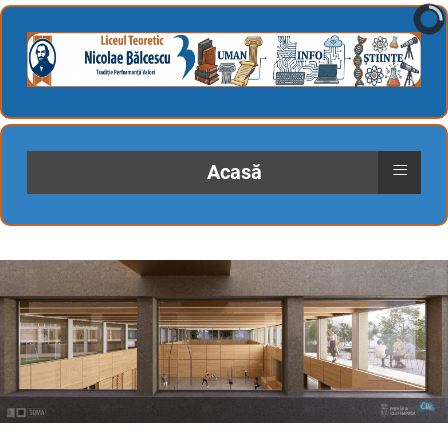
≡
Acasă