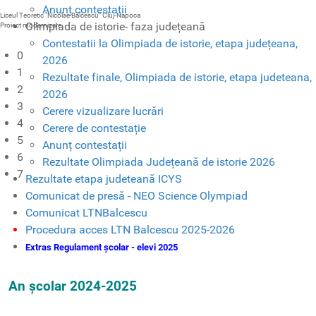
Anunț contestații
Liceul Teoretic "Nicolae Bălcescu" Cluj-Napoca
Olimpiada de istorie- faza județeană
Proiect modernizare
Contestatii la Olimpiada de istorie, etapa județeana,
0
2026
1
Rezultate finale, Olimpiada de istorie, etapa judeteana,
2
2026
3
Cerere vizualizare lucrări
4
Cerere de contestație
5
Anunț contestații
6
Rezultate Olimpiada Județeană de istorie 2026
7
Rezultate etapa judeteană ICYS
Comunicat de presă - NEO Science Olympiad
Comunicat LTNBalcescu
Procedura acces LTN Balcescu 2025-2026
Extras Regulament școlar - elevi 2025
An școlar 2024-2025