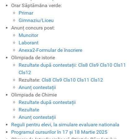
Orar Săptămâna verde:
Primar
Gimnaziu/Liceu
Anunț concurs post:
Muncitor
Laborant
Anexa2-Formular de înscriere
Olimpiada de istorie
Rezultate după contestații
:
Cls8
Cls9
Cls10
Cls11
Cls12
Rezultate:
Cls8
Cls9
Cls10
Cls11
Cls12
Anunț contestații
Olimpiada de Chimie
Rezultate după contestații
Rezultate
Anunț contestații
Reguli pentru elevi, la simulare evaluare nationala
Programul cursurilor în 17 și 18 Martie 2025