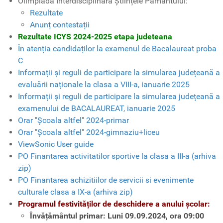
Olimpiada Interdisciplinară Științele Pământului:
Rezultate
Anunț contestații
Rezultate ICYS 2024-2025 etapa judeteana
În atenția candidaților la examenul de Bacalaureat proba
C
Informații și reguli de participare la simularea județeană a
evaluării naționale la clasa a VIII-a, ianuarie 2025
Informații și reguli de participare la simularea județeană a
examenului de BACALAUREAT, ianuarie 2025
Orar "Școala altfel" 2024-primar
Orar "Școala altfel" 2024-gimnaziu+liceu
ViewSonic User guide
PO Finantarea activitatilor sportive la clasa a III-a (arhiva
zip)
PO Finantarea achizitiilor de servicii si evenimente
culturale clasa a IX-a (arhiva zip)
Programul festivităților de deschidere a anului școlar:
Învățământul primar:
Luni 09.09.2024, ora 09:00